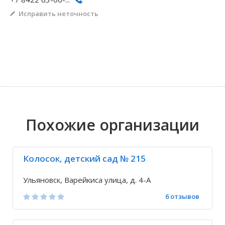
Исправить неточность
Волгоградская область
Кировоградская область
Восточно-Казахстанская область
Архангельское
Иркутская обла
Хмельницкая о
Северо-Казахст
Безводовка
Похожие организации
Колосок, детский сад № 215
Ульяновск, Варейкиса улица, д. 4-А
6 отзывов