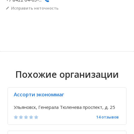
Исправить неточность
Волгоградская область
Кировоградская область
Восточно-Казахстанская область
Архангельское
Иркутская обла
Хмельницкая о
Северо-Казахст
Безводовка
Похожие организации
Ассорти экономмаг
Ульяновск, Генерала Тюленева проспект, д. 25
14 отзывов