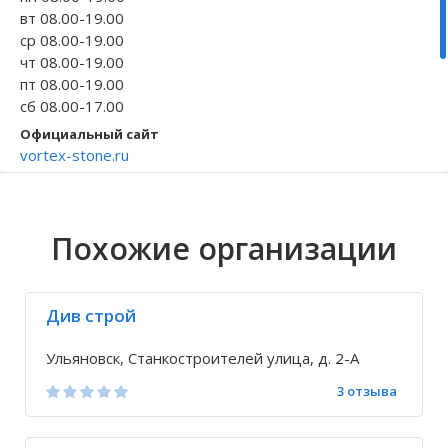
вт 08.00-19.00
Волгоградская область
Кировоградская область
Восточно-Казахстанская область
Архангельское
Иркутская обла
Хмельницкая о
Северо-Казахст
Безводовка
ср 08.00-19.00
чт 08.00-19.00
пт 08.00-19.00
сб 08.00-17.00
Официальный сайт
vortex-stone.ru
Телефон
+7 8422 94-77-...
Исправить неточность
Похожие организации
Див строй
Ульяновск, Станкостроителей улица, д. 2-А
3 отзыва