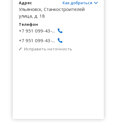
Волгоградская область
Кировоградская область
Восточно-Казахстанская область
Архангельское
Калинингр
Беклемиш
Адрес
Как добраться
Черниговс
Туркестан
Ульяновск, Станкостроителей
Вологодская область
Львовская область
Жамбылская область
Астрадамовка
Калужская
Белое Озе
улица, д. 18
Черновицк
Воронежская область
Николаевская область
Баевка
Телефон
Камчатски
Белозерье
+7 951 099-43-...
+7 951 099-43-...
Исправить неточность