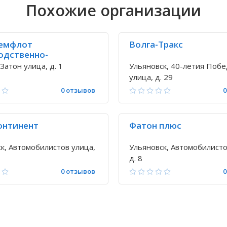
Похожие организации
емфлот
Волга-Тракс
одственно-
атационная фирма
Затон улица, д. 1
Ульяновск, 40-летия Поб
улица, д. 29
0 отзывов
0
онтинент
Фатон плюс
к, Автомобилистов улица,
Ульяновск, Автомобилисто
д. 8
0 отзывов
0