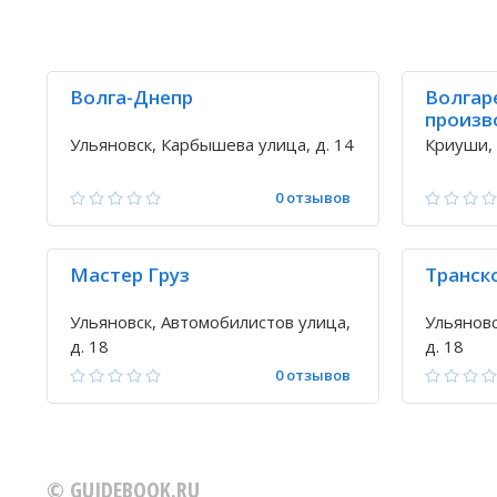
Волга-Днепр
Волгар
произв
эксплу
Ульяновск, Карбышева улица, д. 14
Криуши, 
0 отзывов
Мастер Груз
Транск
Ульяновск, Автомобилистов улица,
Ульяновс
д. 18
д. 18
0 отзывов
© GUIDEBOOK.RU