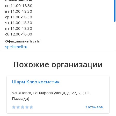
Время работы
пн 11.00-18.30
Волгоградская область
Кировоградская область
Восточно-Казахстанская область
Архангельское
Иркутская обла
Хмельницкая о
Северо-Казахст
Безводовка
вт 11.00-18.30
ср 11.00-18.30
чт 11.00-18.30
пт 11.00-18.30
сб 12.00-16.00
Официальный сайт
spellsmell.ru
Телефон
+7 8422 24-21-...
Похожие организации
Исправить неточность
Шарм Клео косметик
Ульяновск, Гончарова улица, д. 27, 2, (ТЦ
Паллада)
7 отзывов