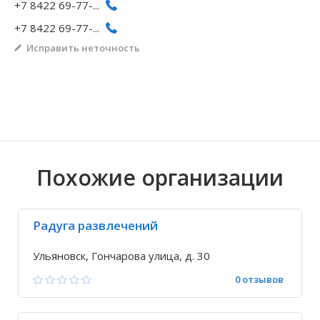
+7 8422 69-77-...
Волгоградская область
Кировоградская область
Восточно-Казахстанская область
Архангельское
Иркутская обла
Хмельницкая о
Северо-Казахст
Безводовка
+7 8422 69-77-...
Исправить неточность
Похожие организации
Радуга развлечений
Ульяновск, Гончарова улица, д. 30
0 отзывов