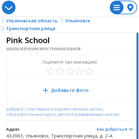
Ульяновская область
Ульяновск
Россия
Ульяновск
Транспортная улица
Украина
Казахстан
ulyanovsk/transportnaya
Беларусь
Транспортная улица
Pink School
Алтайский край
Винницкая область
Акмолинская область
Брестская область
Акшуат
Вологодская о
Львовская обл
Жамбылская об
Гродненская о
Астрадамовка
ШКОЛА ИЗУЧЕНИЯ ИНОСТРАННЫХ ЯЗЫКОВ
Амурская область
Волынская область
Актюбинская область
Витебская область
Алешкино
Воронежская о
Николаевская 
Западно-Казахс
Минская облас
Баевка
Оцените организацию
Архангельская область
Днепропетровская область
Алматинская область
Гомельская область
Андреевка
Донецкая обла
Одесская обла
Карагандинска
Могилёвская о
Баевка
Астраханская область
Житомирская область
Алматы
Анненково Лесное
Еврейская авт
Полтавская об
Костанайская 
Базарный Сызг
Добавьте фото
Белгородская область
Закарпатская область
Астана
Аргаш
Забайкальский
Ровненская об
Кызылординска
Барановка
рубрика: Спортивные и художественные школы,
образовательные курсы, детские развивающие центры
Брянская область
Ивано-Франковская область
Атырауская область
Арское
Запорожская о
Сумская облас
Мангистауская
Баратаевка
Адрес
Как добраться
Владимирская область
Киевская область
Байконур
Артюшкино
Ивановская об
Тернопольская
Павлодарская 
Барыш
432063, Ульяновск, Транспортная улица, д. 2-А