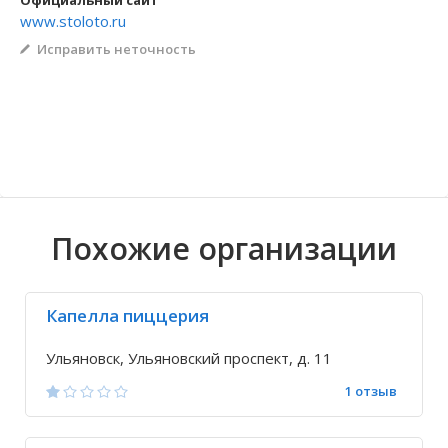
Официальный сайт
www.stoloto.ru
Волгоградская область
Кировоградская область
Восточно-Казахстанская область
Архангельское
Иркутская обла
Хмельницкая о
Северо-Казахст
Безводовка
Исправить неточность
Похожие организации
Капелла пиццерия
Ульяновск, Ульяновский проспект, д. 11
1 отзыв