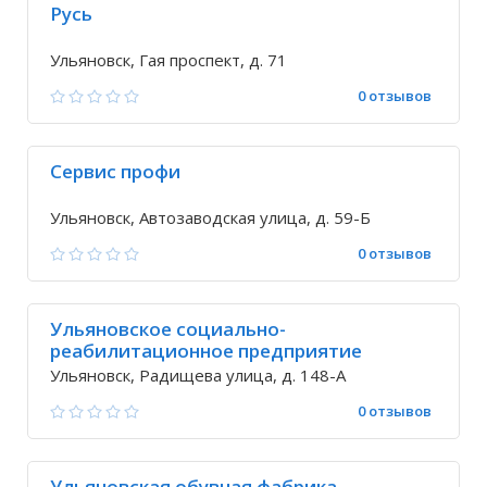
Русь
Ульяновск, Гая проспект, д. 71
0 отзывов
Сервис профи
Ульяновск, Автозаводская улица, д. 59-Б
0 отзывов
Ульяновское социально-
реабилитационное предприятие
всероссийского общества глухих
Ульяновск, Радищева улица, д. 148-А
0 отзывов
Ульяновская обувная фабрика