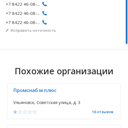
+7 8422 46-08-...
Волгоградская область
Кировоградская область
Восточно-Казахстанская область
Архангельское
Иркутская обла
Хмельницкая о
Северо-Казахст
Безводовка
+7 8422 46-08-...
+7 8422 46-08-...
Исправить неточность
Похожие организации
Промснаб м плюс
Ульяновск, Советская улица, д. 3
16 отзывов