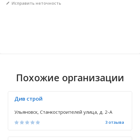
Исправить неточность
Волгоградская область
Кировоградская область
Восточно-Казахстанская область
Архангельское
Иркутская обла
Хмельницкая о
Северо-Казахст
Безводовка
Похожие организации
Див строй
Ульяновск, Станкостроителей улица, д. 2-А
3 отзыва