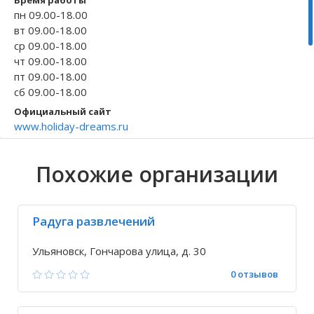
Время работы
пн 09.00-18.00
Волгоградская область
Кировоградская область
Восточно-Казахстанская область
Архангельское
Иркутская обла
Хмельницкая о
Северо-Казахст
Безводовка
вт 09.00-18.00
ср 09.00-18.00
чт 09.00-18.00
пт 09.00-18.00
сб 09.00-18.00
Официальный сайт
www.holiday-dreams.ru
Телефон
+7 927 814-36-...
Похожие организации
+7 8422 76-32-...
Исправить неточность
Радуга развлечений
Ульяновск, Гончарова улица, д. 30
0 отзывов