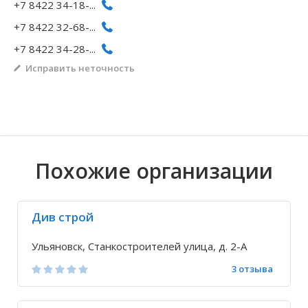
+7 8422 34-18-...
Волгоградская область
Кировоградская область
Восточно-Казахстанская область
Архангельское
Иркутская обла
Хмельницкая о
Северо-Казахст
Безводовка
+7 8422 32-68-...
+7 8422 34-28-...
Исправить неточность
Похожие организации
Див строй
Ульяновск, Станкостроителей улица, д. 2-А
3 отзыва