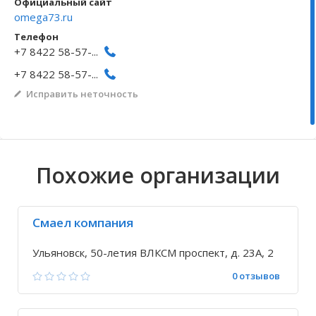
Официальный сайт
omega73.ru
Волгоградская область
Кировоградская область
Восточно-Казахстанская область
Архангельское
Иркутская обла
Хмельницкая о
Северо-Казахст
Безводовка
Телефон
+7 8422 58-57-...
+7 8422 58-57-...
Исправить неточность
Похожие организации
Смаел компания
Ульяновск, 50-летия ВЛКСМ проспект, д. 23А, 2
0 отзывов