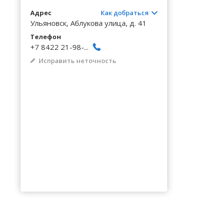
Волгоградская область
Кировоградская область
Восточно-Казахстанская область
Архангельское
Калинингр
Беклемиш
Черниговс
Туркестан
Адрес
Как добраться
Вологодская область
Львовская область
Жамбылская область
Астрадамовка
Калужская
Белое Озе
Ульяновск, Аблукова улица, д. 41
Черновицк
Телефон
Воронежская область
Николаевская область
Баевка
Камчатски
Белозерье
+7 8422 21-98-...
Исправить неточность