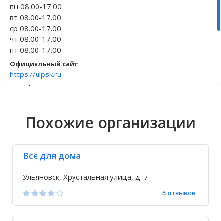
пн 08.00-17.00
Волгоградская область
Кировоградская область
Восточно-Казахстанская область
Архангельское
Иркутская обла
Хмельницкая о
Северо-Казахст
Безводовка
вт 08.00-17.00
ср 08.00-17.00
чт 08.00-17.00
пт 08.00-17.00
Официальный сайт
https://ulpsk.ru
Телефон
+7 8422 69-10-...
Исправить неточность
Похожие организации
Всё для дома
Ульяновск, Хрустальная улица, д. 7
5 отзывов