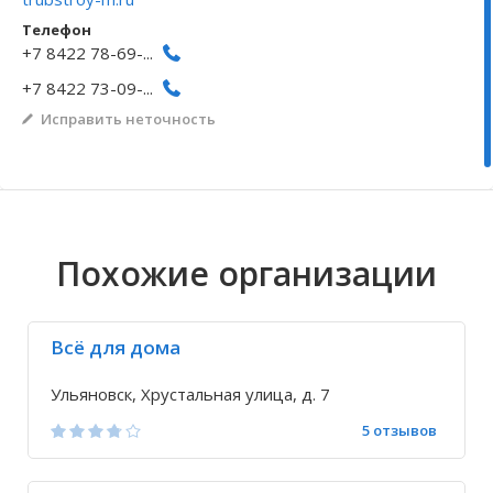
Телефон
Волгоградская область
Кировоградская область
Восточно-Казахстанская область
Архангельское
Иркутская обла
Хмельницкая о
Северо-Казахст
Безводовка
+7 8422 78-69-...
+7 8422 73-09-...
Исправить неточность
Похожие организации
Всё для дома
Ульяновск, Хрустальная улица, д. 7
5 отзывов