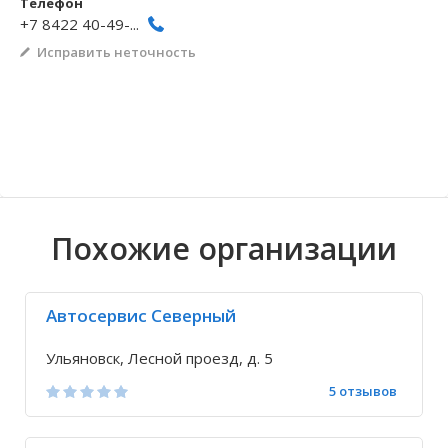
Телефон
+7 8422 40-49-...
Волгоградская область
Кировоградская область
Восточно-Казахстанская область
Архангельское
Иркутская обла
Хмельницкая о
Северо-Казахст
Безводовка
Исправить неточность
Похожие организации
Автосервис Северный
Ульяновск, Лесной проезд, д. 5
5 отзывов