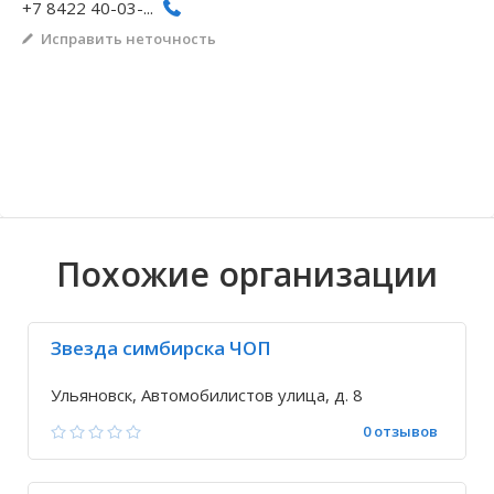
+7 8422 40-03-...
Волгоградская область
Кировоградская область
Восточно-Казахстанская область
Архангельское
Иркутская обла
Хмельницкая о
Северо-Казахст
Безводовка
Исправить неточность
Похожие организации
Звезда симбирска ЧОП
Ульяновск, Автомобилистов улица, д. 8
0 отзывов