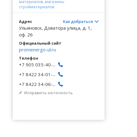
Волгоградская область
Кировоградская область
Восточно-Казахстанская область
Архангельское
Калинингр
Беклемиш
материалов, магазины
Черниговс
Туркестан
стройматериалов
Вологодская область
Львовская область
Жамбылская область
Астрадамовка
Калужская
Белое Озе
Черновицк
Адрес
Как добраться
Воронежская область
Николаевская область
Баевка
Камчатски
Белозерье
Ульяновск, Доватора улица, д. 1,
оф. 26
Официальный сайт
promenergo-ul.ru
Телефон
+7 905 035-40-...
+7 8422 34-01-...
+7 8422 34-06-...
Исправить неточность