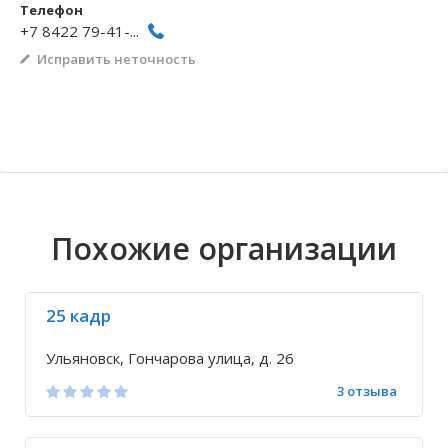
Телефон
+7 8422 79-41-...
Волгоградская область
Кировоградская область
Восточно-Казахстанская область
Архангельское
Иркутская обла
Хмельницкая о
Северо-Казахст
Безводовка
Исправить неточность
Похожие организации
25 кадр
Ульяновск, Гончарова улица, д. 26
3 отзыва