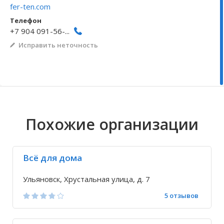
fer-ten.com
Волгоградская область
Кировоградская область
Восточно-Казахстанская область
Архангельское
Иркутская обла
Хмельницкая о
Северо-Казахст
Безводовка
Телефон
+7 904 091-56-...
Исправить неточность
Похожие организации
Всё для дома
Ульяновск, Хрустальная улица, д. 7
5 отзывов