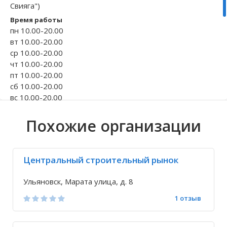
Свияга")
Волгоградская область
Кировоградская область
Восточно-Казахстанская область
Архангельское
Иркутская обла
Хмельницкая о
Северо-Казахст
Безводовка
Время работы
пн 10.00-20.00
вт 10.00-20.00
ср 10.00-20.00
чт 10.00-20.00
пт 10.00-20.00
сб 10.00-20.00
вс 10.00-20.00
Официальный сайт
Похожие организации
lapotoknn.ru
Телефон
+7 800 550-52-...
Центральный строительный рынок
+7 920 000-91-...
Исправить неточность
Ульяновск, Марата улица, д. 8
1 отзыв