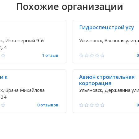
Похожие организации
3
Гидроспецстрой усу
ск, Инженерный 9-й
Ульяновск, Азовская улица,
д. 4
1 отзыв
0
и к
Авион строительная
корпорация
к, Врача Михайлова
Ульяновск, Державина ули
 34
0 отзывов
0