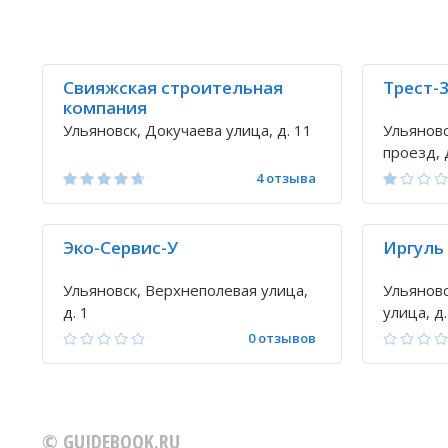
Свияжская строительная
Трест-
компания
Ульяновск, Докучаева улица, д. 11
Ульянов
проезд, 
4 отзыва
Эко-Сервис-У
Иргуль 
Ульяновск, Верхнеполевая улица,
Ульяновс
д. 1
улица, д.
0 отзывов
© GUIDEBOOK.RU