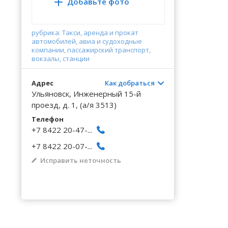
Волгоградская область
Кировоградская область
Восточно-Казахстанская область
Архангельское
Калинингр
Беклемиш
Добавьте фото
Черниговс
Туркестан
Вологодская область
Львовская область
Жамбылская область
Астрадамовка
Калужская
Белое Озе
Черновицк
рубрика: Такси, аренда и прокат
Воронежская область
Николаевская область
Баевка
Камчатски
Белозерье
автомобилей, авиа и судоходные
компании, пассажирский транспорт,
вокзалы, станции
Адрес
Как добраться
Ульяновск, Инженерный 15-й
проезд, д. 1, (а/я 3513)
Телефон
+7 8422 20-47-...
+7 8422 20-07-...
Исправить неточность