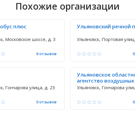
Похожие организации
тобус плюс
Ульяновский речной 
к, Московское шоссе, д. 3
Ульяновск, Портовая улица
6 отзывов
0
Ульяновское областн
агентство воздушных
сообщений
к, Гончарова улица, д. 23
Ульяновск, Гончарова улиц
0 отзывов
0