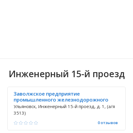
Волгоградская область
Кировоградская область
Восточно-Казахстанская область
Архангельское
Иркутская обла
Хмельницкая о
Северо-Казахст
Безводовка
Инженерный 15-й проезд
Заволжское предприятие
промышленного железнодорожного
транспорта (ппжт)
Ульяновск, Инженерный 15-й проезд, д. 1, (а/я
3513)
0 отзывов