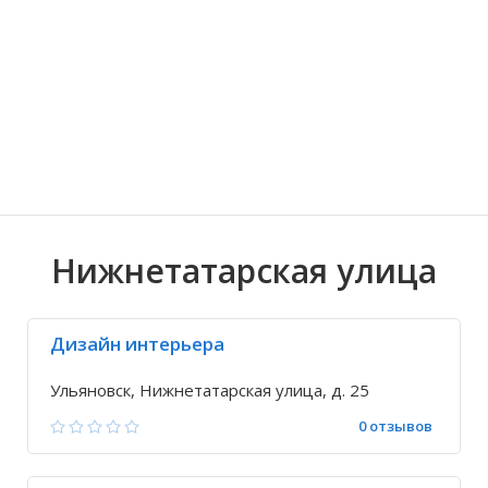
Волгоградская область
Кировоградская область
Восточно-Казахстанская область
Архангельское
Иркутская обла
Хмельницкая о
Северо-Казахст
Безводовка
Нижнетатарская улица
Дизайн интерьера
Ульяновск, Нижнетатарская улица, д. 25
0 отзывов