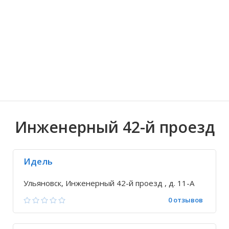
Волгоградская область
Кировоградская область
Восточно-Казахстанская область
Архангельское
Иркутская обла
Хмельницкая о
Северо-Казахст
Безводовка
Инженерный 42-й проезд
Идель
Ульяновск, Инженерный 42-й проезд , д. 11-А
0 отзывов