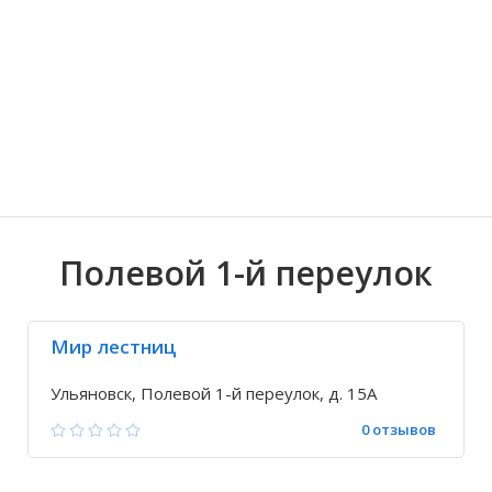
Волгоградская область
Кировоградская область
Восточно-Казахстанская область
Архангельское
Иркутская обла
Хмельницкая о
Северо-Казахст
Безводовка
Полевой 1-й переулок
Мир лестниц
Ульяновск, Полевой 1-й переулок, д. 15А
0 отзывов