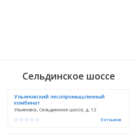
Волгоградская область
Кировоградская область
Восточно-Казахстанская область
Архангельское
Иркутская обла
Хмельницкая о
Северо-Казахст
Безводовка
Сельдинское шоссе
Ульяновский лесопромышленный
комбинат
Ульяновск, Сельдинское шоссе, д. 12
0 отзывов