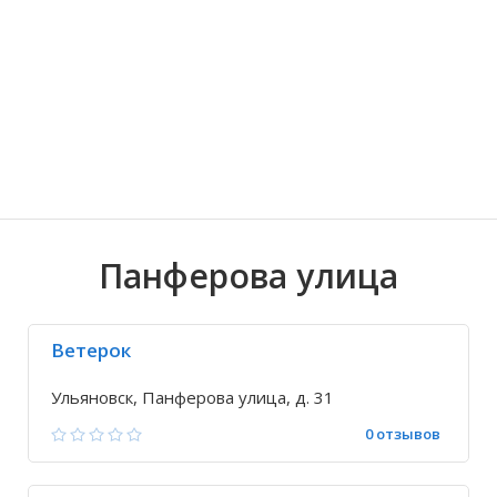
Волгоградская область
Кировоградская область
Восточно-Казахстанская область
Архангельское
Иркутская обла
Хмельницкая о
Северо-Казахст
Безводовка
Панферова улица
Ветерок
Ульяновск, Панферова улица, д. 31
0 отзывов