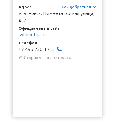
Волгоградская область
Кировоградская область
Восточно-Казахстанская область
Архангельское
Калинингр
Беклемиш
Черниговс
Туркестан
Адрес
Как добраться
Вологодская область
Львовская область
Жамбылская область
Астрадамовка
Калужская
Белое Озе
Ульяновск, Нижнетатарская улица,
Черновицк
д. 7
Воронежская область
Николаевская область
Баевка
Камчатски
Белозерье
Официальный сайт
symmetria.ru
Телефон
+7 495 230-17-...
Исправить неточность