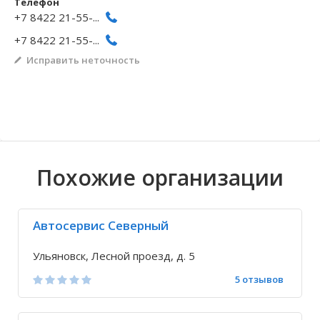
Телефон
+7 8422 21-55-...
Волгоградская область
Кировоградская область
Восточно-Казахстанская область
Архангельское
Иркутская обла
Хмельницкая о
Северо-Казахст
Безводовка
+7 8422 21-55-...
Исправить неточность
Похожие организации
Автосервис Северный
Ульяновск, Лесной проезд, д. 5
5 отзывов