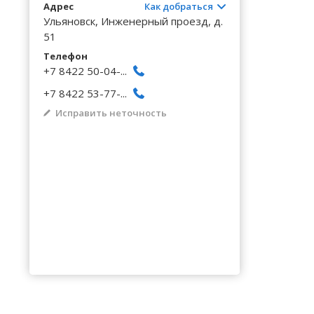
Волгоградская область
Кировоградская область
Восточно-Казахстанская область
Архангельское
Калинингр
Беклемиш
Адрес
Как добраться
Черниговс
Туркестан
Ульяновск, Инженерный проезд, д.
Вологодская область
Львовская область
Жамбылская область
Астрадамовка
Калужская
Белое Озе
51
Черновицк
Воронежская область
Николаевская область
Баевка
Телефон
Камчатски
Белозерье
+7 8422 50-04-...
+7 8422 53-77-...
Исправить неточность