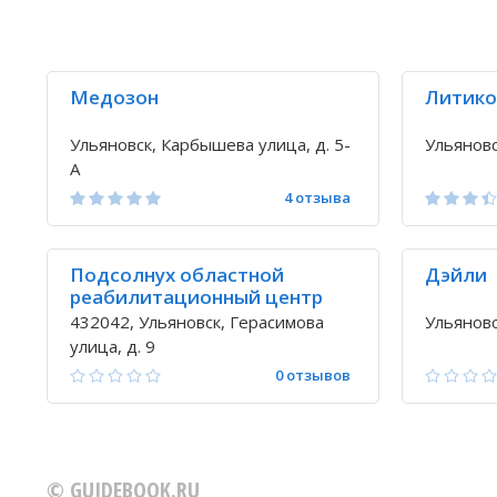
Медозон
Литик
Ульяновск, Карбышева улица, д. 5-
Ульяновс
А
4 отзыва
Подсолнух областной
Дэйли
реабилитационный центр
для несовершеннолетних с
432042, Ульяновск, Герасимова
Ульяновс
ограниченными
улица, д. 9
возможностями
0 отзывов
© GUIDEBOOK.RU