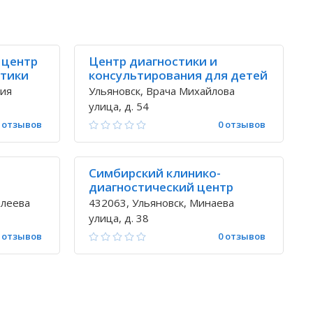
 центр
Центр диагностики и
стики
консультирования для детей
нуждающихся в психолого-
тия
Ульяновск, Врача Михайлова
педагогической и медико-
улица, д. 54
социальной помощи
 отзывов
0 отзывов
Симбирский клинико-
диагностический центр
елеева
432063, Ульяновск, Минаева
улица, д. 38
 отзывов
0 отзывов