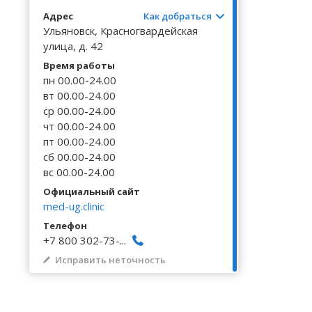
Волгоградская область
Кировоградская область
Восточно-Казахстанская область
Архангельское
Калинингр
Беклемиш
Черниговс
Туркестан
Адрес
Как добраться
Вологодская область
Львовская область
Жамбылская область
Астрадамовка
Калужская
Белое Озе
Ульяновск, Красногвардейская
Черновицк
улица, д. 42
Воронежская область
Николаевская область
Баевка
Камчатски
Белозерье
Время работы
пн 00.00-24.00
вт 00.00-24.00
ср 00.00-24.00
чт 00.00-24.00
пт 00.00-24.00
сб 00.00-24.00
вс 00.00-24.00
Официальный сайт
med-ug.clinic
Телефон
+7 800 302-73-...
Исправить неточность