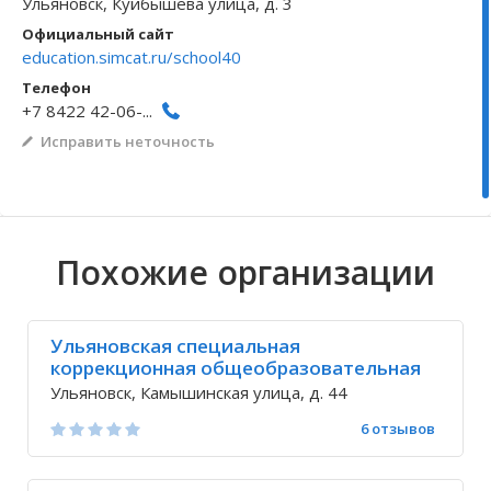
Ульяновск, Куйбышева улица, д. 3
Официальный сайт
Волгоградская область
Кировоградская область
Восточно-Казахстанская область
Архангельское
Иркутская обла
Хмельницкая о
Северо-Казахст
Безводовка
education.simcat.ru/school40
Телефон
+7 8422 42-06-...
Исправить неточность
Похожие организации
Ульяновская специальная
коррекционная общеобразовательная
школа-интернат 3,4 вида
Ульяновск, Камышинская улица, д. 44
6 отзывов