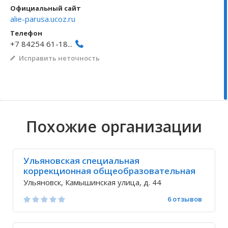
Официальный сайт
Волгоградская область
Кировоградская область
Восточно-Казахстанская область
Архангельское
Иркутская обла
Хмельницкая о
Северо-Казахст
Безводовка
alie-parusa.ucoz.ru
Телефон
+7 84254 61-18...
Исправить неточность
Похожие организации
Ульяновская специальная
коррекционная общеобразовательная
школа-интернат 3,4 вида
Ульяновск, Камышинская улица, д. 44
6 отзывов