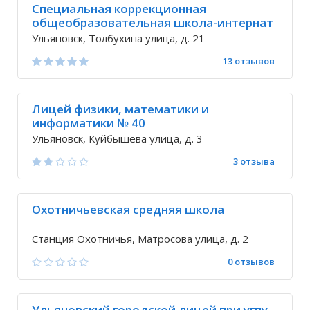
Специальная коррекционная
общеобразовательная школа-интернат
№ 26 для детей с нарушениями v вида
Ульяновск, Толбухина улица, д. 21
13 отзывов
Лицей физики, математики и
информатики № 40
Ульяновск, Куйбышева улица, д. 3
3 отзыва
Охотничьевская средняя школа
Станция Охотничья, Матросова улица, д. 2
0 отзывов
Ульяновский городской лицей при угпу