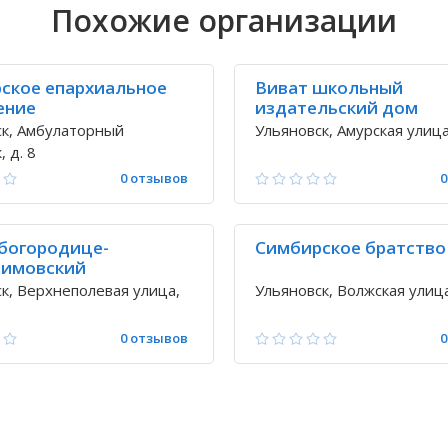
Похожие организации
ское епархиальное
Виват школьный
ение
издательский дом
ск, Амбулаторный
Ульяновск, Амурская улица
 д. 8
0 отзывов
0
 богородице-
Симбирское братство
имовский
альный собор
к, Верхнеполевая улица,
Ульяновск, Волжская улица
0 отзывов
0