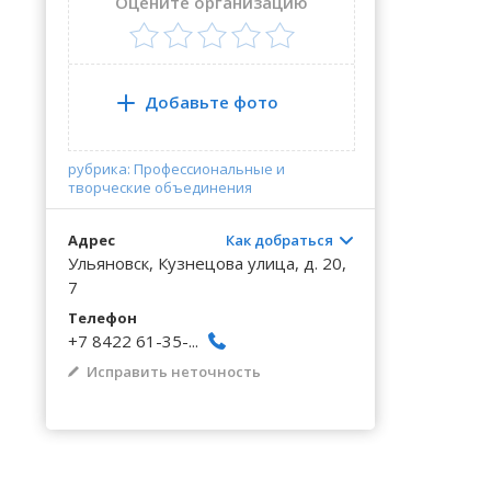
Волгоградская область
Кировоградская область
Восточно-Казахстанская область
Архангельское
Калинингр
Беклемиш
Оцените организацию
Черниговс
Туркестан
Вологодская область
Львовская область
Жамбылская область
Астрадамовка
Калужская
Белое Озе
Черновицк
Воронежская область
Николаевская область
Баевка
Камчатски
Белозерье
Добавьте фото
рубрика: Профессиональные и
творческие объединения
Адрес
Как добраться
Ульяновск, Кузнецова улица, д. 20,
7
Телефон
+7 8422 61-35-...
Исправить неточность