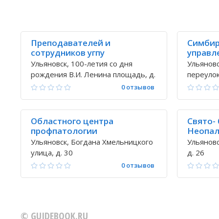
Преподавателей и
Симбир
сотрудников угпу
управл
Ульяновск, 100-летия со дня
Ульянов
рождения В.И. Ленина площадь, д.
переулок,
4
0 отзывов
Областного центра
Свято-
профпатологии
Неопал
кафедр
Ульяновск, Богдана Хмельницкого
Ульяновс
улица, д. 30
д. 26
0 отзывов
© GUIDEBOOK.RU