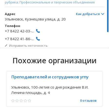
рубрика: Профессиональные и творческие объединения
Волгоградская область
Кировоградская область
Восточно-Казахстанская область
Архангельское
Иркутская обла
Хмельницкая о
Северо-Казахст
Безводовка
Адрес
Как добраться
Ульяновск, Кузнецова улица, д. 20
Телефон
+7 8422 42-03-...
+7 8422 41-86-...
Исправить неточность
Похожие организации
Преподавателей и сотрудников угпу
Ульяновск, 100-летия со дня рождения В.И.
Ленина площадь, д. 4
0 отзывов