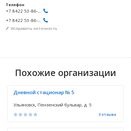
Телефон
Волгоградская область
Кировоградская область
Восточно-Казахстанская область
Архангельское
Иркутская обла
Хмельницкая о
Северо-Казахст
Безводовка
+7 8422 53-86-...
+7 8422 53-86-...
Исправить неточность
Похожие организации
Дневной стационар № 5
Ульяновск, Пензенский бульвар, д. 5
3 отзыва