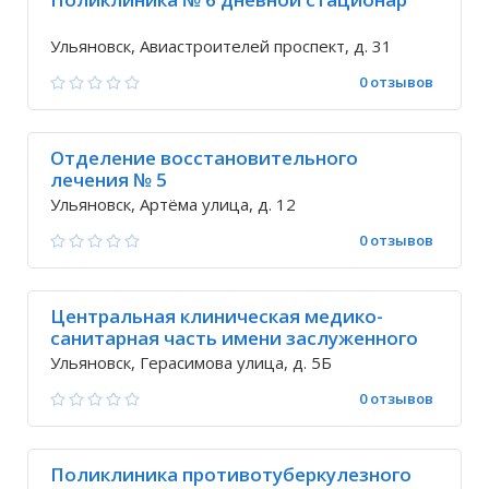
Ульяновск, Авиастроителей проспект, д. 31
0 отзывов
Отделение восстановительного
лечения № 5
Ульяновск, Артёма улица, д. 12
0 отзывов
Центральная клиническая медико-
санитарная часть имени заслуженного
врача России В.А. Егорова
Ульяновск, Герасимова улица, д. 5Б
0 отзывов
Поликлиника противотуберкулезного