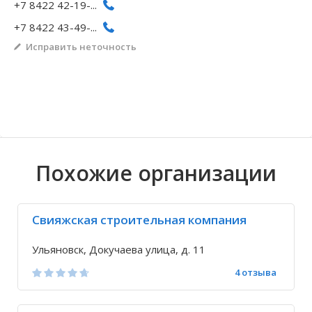
+7 8422 42-19-...
Волгоградская область
Кировоградская область
Восточно-Казахстанская область
Архангельское
Иркутская обла
Хмельницкая о
Северо-Казахст
Безводовка
+7 8422 43-49-...
Исправить неточность
Похожие организации
Свияжская строительная компания
Ульяновск, Докучаева улица, д. 11
4 отзыва