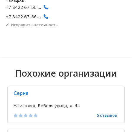
Телефон
+7 8422 67-56-...
Волгоградская область
Кировоградская область
Восточно-Казахстанская область
Архангельское
Иркутская обла
Хмельницкая о
Северо-Казахст
Безводовка
+7 8422 67-56-...
Исправить неточность
Похожие организации
Серна
Ульяновск, Бебеля улица, д. 44
5 отзывов