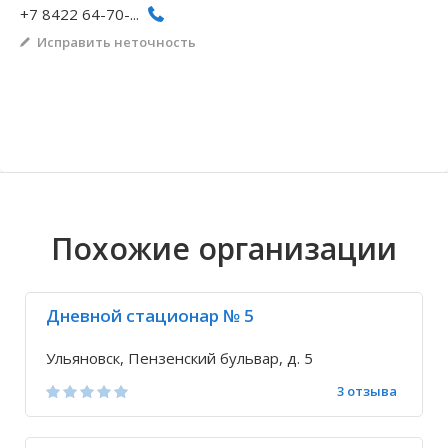
+7 8422 64-70-...
Волгоградская область
Кировоградская область
Восточно-Казахстанская область
Архангельское
Иркутская обла
Хмельницкая о
Северо-Казахст
Безводовка
Исправить неточность
Похожие организации
Дневной стационар № 5
Ульяновск, Пензенский бульвар, д. 5
3 отзыва