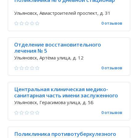
Ульяновск, Авиастроителей проспект, д. 31
0 отзывов
Отделение восстановительного
лечения № 5
Ульяновск, Артёма улица, д. 12
0 отзывов
Центральная клиническая медико-
санитарная часть имени заслуженного
врача России В.А. Егорова
Ульяновск, Герасимова улица, д. 5Б
0 отзывов
Поликлиника противотуберкулезного