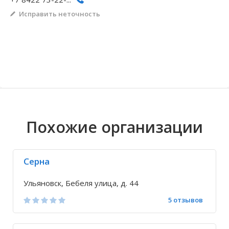
Исправить неточность
Волгоградская область
Кировоградская область
Восточно-Казахстанская область
Архангельское
Иркутская обла
Хмельницкая о
Северо-Казахст
Безводовка
Похожие организации
Серна
Ульяновск, Бебеля улица, д. 44
5 отзывов