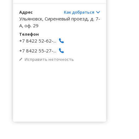
Волгоградская область
Кировоградская область
Восточно-Казахстанская область
Архангельское
Калинингр
Беклемиш
Черниговс
Туркестан
Адрес
Как добраться
Вологодская область
Львовская область
Жамбылская область
Астрадамовка
Калужская
Белое Озе
Черновицк
Ульяновск, Сиреневый проезд, д. 7-
Воронежская область
Николаевская область
Баевка
Камчатски
Белозерье
А, оф. 29
Телефон
+7 8422 52-62-...
+7 8422 55-27-...
Исправить неточность