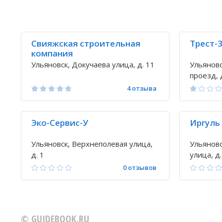
Свияжская строительная
Трест-
компания
Ульяновск, Докучаева улица, д. 11
Ульянов
проезд, 
4 отзыва
Эко-Сервис-У
Иргуль 
Ульяновск, Верхнеполевая улица,
Ульяновс
д. 1
улица, д.
0 отзывов
© GUIDEBOOK.RU