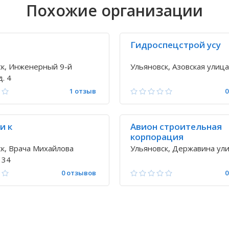
Похожие организации
3
Гидроспецстрой усу
ск, Инженерный 9-й
Ульяновск, Азовская улица,
д. 4
1 отзыв
0
и к
Авион строительная
корпорация
к, Врача Михайлова
Ульяновск, Державина ули
 34
0 отзывов
0