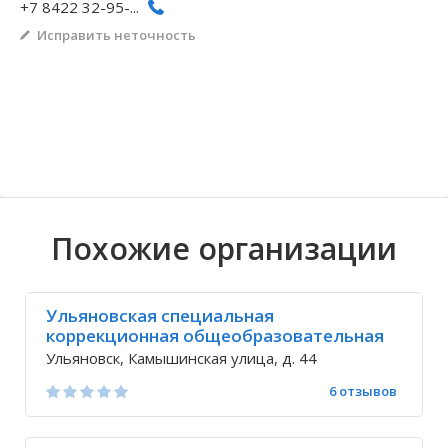
+7 8422 32-95-...
Волгоградская область
Кировоградская область
Восточно-Казахстанская область
Архангельское
Иркутская обла
Хмельницкая о
Северо-Казахст
Безводовка
Исправить неточность
Похожие организации
Ульяновская специальная
коррекционная общеобразовательная
школа-интернат 3,4 вида
Ульяновск, Камышинская улица, д. 44
6 отзывов