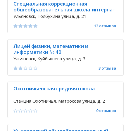
Специальная коррекционная
общеобразовательная школа-интернат
№ 26 для детей с нарушениями v вида
Ульяновск, Толбухина улица, д. 21
13 отзывов
Лицей физики, математики и
информатики № 40
Ульяновск, Куйбышева улица, д. 3
3 отзыва
Охотничьевская средняя школа
Станция Охотничья, Матросова улица, д. 2
0 отзывов
Ундоровский общеобразовательный