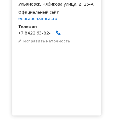
Волгоградская область
Кировоградская область
Восточно-Казахстанская область
Архангельское
Калинингр
Беклемиш
Ульяновск, Рябикова улица, д. 25-А
Черниговс
Туркестан
Вологодская область
Львовская область
Жамбылская область
Астрадамовка
Калужская
Белое Озе
Официальный сайт
Черновицк
education.simcat.ru
Воронежская область
Николаевская область
Баевка
Камчатски
Белозерье
Телефон
+7 8422 63-82-...
Исправить неточность