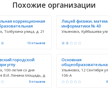
Похожие организации
льная коррекционная
Лицей физики, матем
разовательная
информатики № 40
интернат № 26 для
к, Толбухина улица, д. 21
Ульяновск, Куйбышева улиц
с нарушениями v вида
13 отзывов
вский городской
Основная
ри угпу
общеобразовательна
частная школа № 84
к, 100-летия со дня
Ульяновск, 12 Сентября ул
 В.И. Ленина площадь, д.
106-А
0 отзывов
0