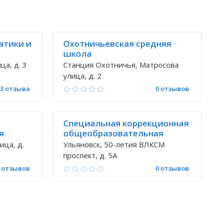
атики и
Охотничьевская средняя
школа
а, д. 3
Станция Охотничья, Матросова
улица, д. 2
3 отзыва
0 отзывов
Специальная коррекционная
я
общеобразовательная
школа-интернат № 1
ица, д.
Ульяновск, 50-летия ВЛКСМ
проспект, д. 5А
 отзывов
0 отзывов