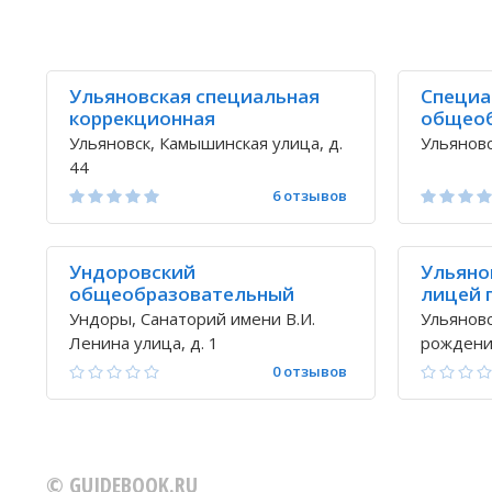
Ульяновская специальная
Специа
коррекционная
общеоб
общеобразовательная
школа-
Ульяновск, Камышинская улица, д.
Ульяновс
школа-интернат 3,4 вида
детей 
44
6 отзывов
Ундоровский
Ульяно
общеобразовательный
лицей п
лицей
Ундоры, Санаторий имени В.И.
Ульяновс
Ленина улица, д. 1
рождения
2
0 отзывов
© GUIDEBOOK.RU